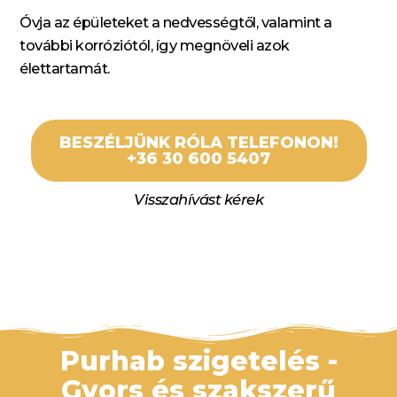
Óvja az épületeket a nedvességtől, valamint a
további korróziótól, így megnöveli azok
élettartamát.
BESZÉLJÜNK RÓLA TELEFONON!
+36 30 600 5407
Visszahívást kérek
Purhab szigetelés -
Gyors és szakszerű