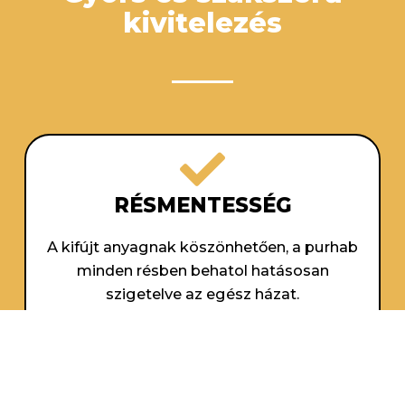
kivitelezés
RÉSMENTESSÉG
A kifújt anyagnak köszönhetően, a purhab
minden résben behatol hatásosan
szigetelve az egész házat.
Ellentétben az egyéb szigetelőanyagokkal
ahol a sok kis apró rés szabadon marad.