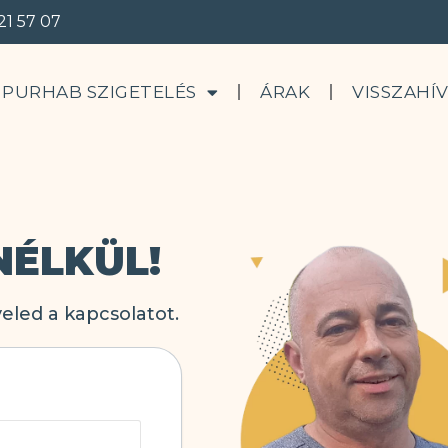
21 57 07
PURHAB SZIGETELÉS
ÁRAK
VISSZAHÍ
NÉLKÜL!
eled a kapcsolatot.