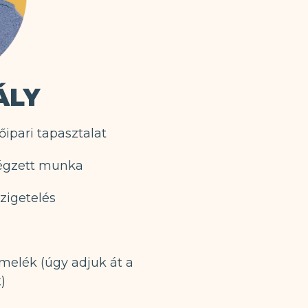
ÁLY
őipari tapasztalat
égzett munka
szigetelés
rmelék (úgy adjuk át a
)