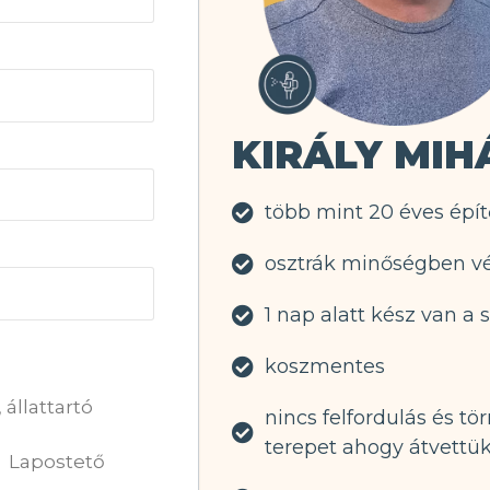
KIRÁLY MIH
több mint 20 éves épít
osztrák minőségben v
1 nap alatt kész van a 
koszmentes
állattartó
nincs felfordulás és tö
terepet ahogy átvettük
Lapostető