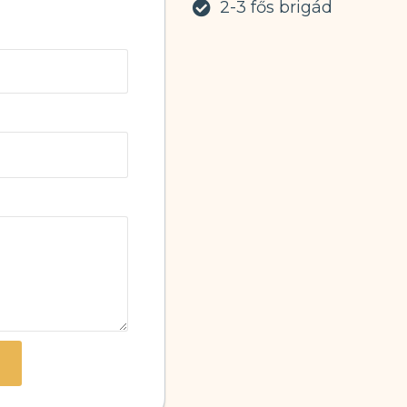
2-3 fős brigád