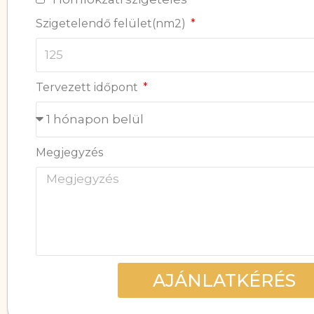
Szigetelendő felület(nm2)
Tervezett időpont
Megjegyzés
AJÁNLATKÉRÉS