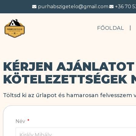
purhabszigetelo@gmail.com
+36 70 5
FŐOLDAL
KÉRJEN AJÁNLATOT
KÖTELEZETTSÉGEK 
Töltsd ki az űrlapot és hamarosan felvesszem v
Név