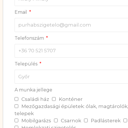
Email
Telefonszám
Település
A munka jellege
Családi ház
Konténer
Mezőgazdasági épületek: ólak, magtárolók, 
telepek
Mobilgarázs
Csarnok
Padlásterek
Homlokzati szigetelés